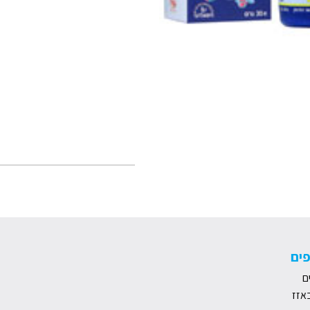
ים
ם
אזז