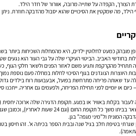
 הצורך, הקפדה על שתייה מרובה, אוורור של חדר הילד.
קריים
פוצה בעיקר בגילאי 8-2 ומאפיינת באופן מובהק כמעט לחלוטין ילדים, היא מהמחלות השכ
 בחודשי האביב. הביטוי העיקרי שלה על גבי העור הוא נגעים שט
ה תתחיל מהקרקפת ותגיע משם לאזור הפנים ולשאר חלקי הגוף, 
 היווצרות הנוגדנים בגוף הסיכוי לחלות במחלה פעם נוספת נמוך 
 עד שאותה פריחה מתרחשת בפועל, אבעבועות רוח בילדים גדולים 
 כיום או יומיים לפני תחילת הפריחה, ולפעמים גם אחריה. ייתכנו סי
התקופה. בפועל חשוב שהילד הסובל מאבעבועות רוח יישאר בב
בקה המונית ול"מיני מגפה" בגן.
 שגרתי בטיפת חלב בגיל שנה ובבית הספר בכיתה א'. זהו חיסון בטו