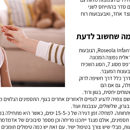
ם סדר בהתייחס לשני
ד אחד, ואבעבועות רוח
 מה שחשוב לדעת
אדמדמת הוא השם העברי של מחלות נגיפיות מסוג Roseola Infantum, הנובעות
ס מסוג 6 יוצר מחלה ויראלית נפוצה המכונה
"אדמדמת אביבית", שעלולה להופיע בכל ימות השנה. הרפס מסוג 7, הסוג השכיח
בעונות המעבר.
רך כלל דרך חשיפה לרוק
לה, גם אם הם
חים יחסית, בגוון ורוד.
ם צפויה להגיע לגפיים ולאזורים אחרים בגוף. התסמינים הנלווים
בגרון, שלשולים, עצבנות ועוד.
מינים, אולם מנגד ייתכנו פריחה וכן מספר סיבוכים של אדמדמת,
 המקרים הפריחה נעלמת מאליה לאחר כ-48-24 שעות, מבלי שיש צורך בטיפול ישיר. עם זאת יש