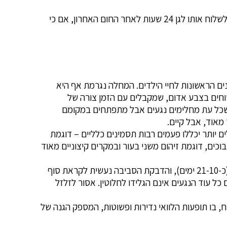
לאחר ההידבקות הנוגדנים צפויים להמשיך ולהישאר בגוף הילד, מה שמקטין את הסיכויים שהוא יסבול מהדבקה חוזרת. ניתן לשלוח אותו לגן 24 שעות לאחר החום האחרון, אם כי
יחות ביותר בשנים הראשונות לחיי הילדים. המחלה נגרמת אף היא
וחים בצבע אדום, שמקבלים עם הזמן צורה של
כשכל עת מחלימים נגעים אבל מתפתחים במקומם
מאוד, אבל קיים.
יותר יכללו פעמים רבות תסמינים כלליים – דוגמת
בוכים, דוגמת זיהום משני בעור ובמקרים קיצוניים מאוד
אבעבועות רוח נחשבת למחלה מדבקת במיוחד, שעלולה לעבור בקלות באוויר או במגע. תקופת הדגירה שלה ארוכה יחסית (כ-21-10 ימים), והדבקת הסביבה נעשית לקראת סוף
יתו משך כל תקופת החום (וגם 24 שעות לאחריו), וכמובן שגם כל עוד הנגעים אינם הגלידו לחלוטין. אסור לזלזל
ח, בו תופעות הלוואי נדירות ופשוטות, המספק הגנה של