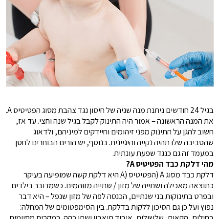
בגיל 24 חודשים ניתנת מנה שניה של חיסון נגד צהבת מסוג הפטיטיס A.
את המנה הראשונה – אמור היה התינוק לקבל בגיל שנה וחצי. עד אז,
חשוב להגן על התינוק מפני זיהומים וחיידקים למיניהם, ולדאוג
שהסביבה שלו תהיה נקייה והיגיינית. בנוסף, יש הורים הבוחרים לחסן
במעמד זה גם כנגד שפעת עונתית.
מהי דלקת כבד הפטיטיס A?
דלקת כבד מסוג A (הפטיטיס (A היא דלקת קשה שמופיעה בעיקר
כתוצאה מאכילה ושתייה של מזון / שתייה מזוהמים. כשמדובר בילדים
ובפרט בתינוקות בני שנתיים, הכנסה לפה של מזון שנפל – היא דבר
נפוץ ועל כן גם הסיכון ללקות בדלקת. בין הסימפטומים של המחלה:
בחילות, הקאות, שלשולים, איבוד תיאבון ושתן כהה. במקרים מסוימים,