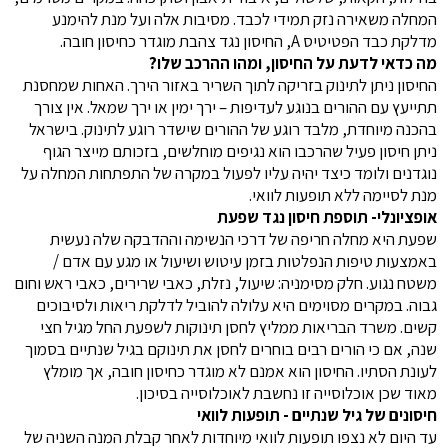
המחלה משאירה נזק תמידי לכבד. מסיבות אלה ועל מנת להימנע
מדלקת כבד הפטיטיס A, החיסון נגד צהבת מוגדר כחיסון חובה.
מה כדאי לדעת על החיסון, ומהו ההרכב שלו?
החיסון ניתן לתינוק בזריקה לתוך השריר באזור הירך. האחות שמחסנת
תתייעץ עם ההורים בנוגע לעדיפות – ירך ימין או ירך שמאל. אין צורך
בהכנה מיוחדת, מלבד רוגע של ההורים שישדר רוגע לתינוק. בישראל
ניתן חיסון פעיל שהרכבו הוא נגיפים מוחלשים, בזכותם מייצר הגוף
נוגדנים ולומד כיצד יהיה עליו לפעול במקרה של התפתחות המחלה על
מנת לסיימה ללא תופעות לוואי.
אופציונלי- תוספת חיסון נגד שפעת
שפעת היא מחלה חריפה של דרכי הנשימה וההדבקה שלה נעשית
באמצעות טיפות הנפלטות בזמן עיטוש ושיעול או מגע עם אדם /
משטח נגוע. חלק מסימניה: שיעול, נזלת, כאבי שרירים, כאבי ראש וחום
גבוה. במקרים מסוימים היא עלולה להוביל לדלקת ריאות ולסיבוכים
קשים. משרד הבריאות ממליץ לחסן תינוקות לשפעת החל מגיל חצי
שנה, אם כי הורים רבים בוחרים לחסן את תינוקם בגיל שנתיים בסמוך
לעונת הסתיו. החיסון הוא אמנם לא מוגדר כחיסון חובה, אך מומלץ
מאוד שכן אוכלוסייה זו נחשבת לאוכלוסייה בסיכון.
חיסונים של גיל שנתיים - תופעות לוואי
עד היום לא נצפו תופעות לוואי מיוחדות לאחר קבלת המנה השניה של