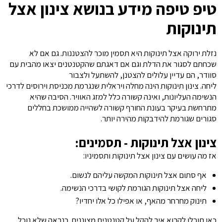
טיפ טיפה מידע בנושא צינון אצל
תינוקות
נזלת ירוקה אצל תינוקות היא תסמין מוכר להצטננות. גם אם לא
שכחתם לסגור את הדלת וגם אם דאגתם שהקטנטנים יצאו מהבית עם
סוודר, הם עדיין עלולים להצטנן, להשתעל ולצבור
ליחה. צינון תינוקות הינה מחלה ויראלית שנגרמת מכניסת וירוסים לדרכי
הנשימה העליונות, ואינה קשורה כלל למזג האוויר. הסיבה שהיא
מתרחשת בעיקר בעונת החורף קשורה לשהייה ממושכת בחללים
סגורים שגורמת להידבקות מהירה יותר.
צינון אצל תינוקות - תסמינים:
אז מה עושים עם צינון אצל תינוקות ותסמיניו:
אף סתום אצל תינוקות המקשה עליהם לנשום.
ליחה אצל תינוקות הגורמת לקושי בדרכי הנשימה.
תינוק מחרחר מהאף, או אפילו כל אלו יחדיו?
כאן תוכלו לקרוא איך להקל על קטנטנים מצוננים. כנראה שלא נוכל