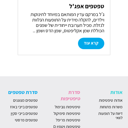
טפטפים אפג'ל
טפ
ג'ל במרקם עדין המותאם במיוחד לתינוקות
תמ
וילדים, להקלה מידית על התופעות הנלוות
אקל
לנזלת. מכיל תערובת ייחודית של שמנים
הנ
הכוללת שמן אקליפטוס, שמן הדס ושמן ...
קרא עוד
אודות
סדרת
סדרת טפטפים
טיפטיפות
אודות טיפטיפות
טפטפים מצוננים
משרות פתוחות
טיפטיפות נובימול
טפטפים בייבי באזז
דיווח על תופעות
טיפטיפות סימיקול
טפטפים בייבי סקין
לוואי
טיפטיפות פריפל
טפטפים פרסטי
טיפטיפות ויטמין D