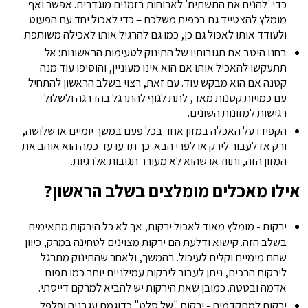
כדי 'להניח את התשתית' לארוחות בזמנים מוגדרים. אפשר ואף
מומלץ להצטייד גם בכפית משלכם – כדי לאכול יחד עם הפעוט
ולעודד אותו לאכול גם כן, כמו גם להרגיל אותו לאכילה משותפת.
בחנו היטב את תגובותיו של התינוק לטעימות הראשונות: אל
תתעקשו להאכיל אותו אם הוא אינו מעוניין, והוסיפו עוד מנה
קטנה אם הוא מבקש עוד. עם זאת, רצוי בשלב הראשון להתחיל
עם כמויות קטנות מאד, לתת לגוף להתרגל בהדרגה ולשלול
רגישות למזונות השונים.
הקפידו על האכלה במזון אחד בכל פעם במשך יומיים או שלושה,
ורק אז לעבור לירק או לפרי הבא. כך תדעו עד כמה הוא אוהב את
המזון הזה, ותוודאו שהוא לא מעורר תגובות אלרגיות.
אילו מאכלים מומלצים בשלב הראשון?
ירקות - מומלץ מאוד לאכול ירקות, אך לא כל הירקות מתאימים
בשלב הזה. קישוא ודלעת הם ירקות מצוינים לטחינה במרק, כיוון
שהם מימיים וקלים לעיכול. בהמשך, ולאחר שהתינוק מתרגל
לירקות הרכים, ניתן לעבור לירקות עמילניים יותר כמו תפוח
אדמה ובטטה. כמובן שאת הירקות יש להביא למרקם דייסתי.
ירקות למתקדמים - ירקות "של סלט" כדוגמת עגבניה ופלפל