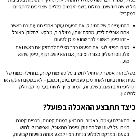
גיל שישה חודשים, כתלות בשני היבטים כלליים שצריכים להתקיים
במקביל:
ההתעניינות של התינוק: אם הפעוט עוקב אחרי תנועותיכם כאשר
אתם אוכלים לידו, מחקה אותן, מזיל ריר, מבקש 'לחלוק' באוכל
– זהו סימן ראשוני לכך שהוא מוכן לטעום
מצבו הפיזיולוגי: אם הפעוט כבר מצליח להחזיק את ראשו ואת
פלג גופו העליון בצורה יציבה, אם הוא יושב זקוף, סימן שהוא
מוכן.
בשלב הזה אפשר להתחיל לחשוב על טעימות קלות, בתחילה כמות של
כפית אחת ביום ולאחר מכן פעמיים ביום, וכמובן – לא במקום ההנקה או
תחליפי חלב האם. בשלב זה, המזון צריך להיות בעל מרקם חלק
לחלוטין.
כיצד תתבצע ההאכלה בפועל?
ההאכלה עצמה, כאמור, תתבצע במנות קטנות, בכפית קטנה.
הניחו על לשונו של התינוק 'טיפה' מהאוכל, ואפשרו לו לחוש
בטעם ובמרקם ולבלוע בנחת. רצוי לבצע אותה בשעות קבועות,