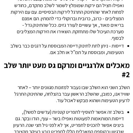
ואפילו חציל הם ירקות שמומלץ לשמור לשלב מתקדם, כחודש
לפחות לאחר שהתינוק התרגל לירקות הבסיסיים. עם עם הירקות
המצליבים - כרוב, כרובית וברוקולי כדי להמתין. הם אמנם
בריאים מאוד, אך עשויים לעורר גזים. ככל שהתינוק גדל -
מערכת העיכול שלו מתחזקת. השאירו את הירקות המצליבים
לבסוף.
דייסות - ניתן לתת לתינוק דייסה המבוססת על דגנים כבר בשלב
הטעימות, ומבוססת על תמ"ל או חלב אם.
מאכלים אלרגניים ומרקם גס מעט יותר שלב
#2
השלב השני הוא השלב שבו נעבור למזונות מגוונים יותר – לאחר
שווידאנו, כמובן, שהשלב הראשון עבר בהצלחה, שהתינוק התרגל
לרעיון הטעימות ושהוא מבקש לאכול עוד.
בשלב זה אפשר להוסיף לתפריט קטניות (עדשים למשל),
דייסות המותאמות לפעוטות ואפילו בשר – עוף, הודו ובקר. גם
ביצים אפשר להכניס לתפריט, אך לא לפני גיל חצי שנה. הרעיון
שבגיוון ובהוספת המאכלים הללו לתפריט נובע בעיקר מהצורך