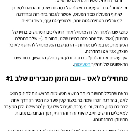
ורצוי להתחיל מפירות שאינם טרופיים.
לאחר 'סבב' טעימות ראשוני של כמה חודשים, ובהתאם למידת
שיתוף הפעולה מצד הפעוט, אפשר לעבור בזהירות ובהדרגה
למאכלים בטחינה גסה יותר, ולהוסיף גם עוף, בשר וביצים
כחצי שנה לאחר הלידה מתחיל אחד התהליכים המרגשים בחייו של
התינוק (ואולי עוד יותר מזה בחיינו שלנו, ההורים...)- שלב התחלת
הטעימות, או במילים אחרות – הרגע שבו הוא מתחיל להיחשף לאוכל
מוצק, אט־אט ובהדרגה.
איך עושים את זה נכון? בכתבה זו נעסוק בחלק הראשון, בחודשים
הראשונים של תהליך
הטעימות
.
מתחילים לאט – ועם הזמן מגבירים שלב #1
נראה שהכלל החשוב ביותר בנושא הטעימות הראשונות לתינוק הוא:
לאט, בהדרגה. זכרו שמדובר ביצור קטן שעד כה הכיר רק דרך אחת
לצריכת מזון, כנוזל, וכי מערכת העיכול שלו עדיין 'מבשילה'. לכן המעבר
למאכלים חדשים חייב להיות זהיר והדרגתי, תוך הבחנה בתגובות
התינוק ובהתנהגותו.
ככלל, משרד הבריאות ממליץ להתחיל את תהליך הטעימות בסביבות