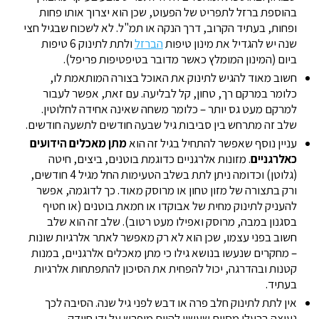
בהוספת ברזל לתפריט של הפעוט, שכן הוא יצרוך אותו פחות
ופחות, בעתיד הקרוב, דרך הנקה או תמ"ל. לא לשכוח שבגיל חצי
שנה יש להגדיל את מינון טיפות
הברזל
ולתת לתינוק 6 טיפות
ביום (המינון המומלץ כאשר מדובר בטיפטיפות פריפל).
חשוב מאוד להגיש לתינוק את האוכל בצורה המותאמת לו,
כלומר במרקם רך, טחון, קל לבליעה. עם זאת, אפשר לעבור
למרקם מעט גס יותר – כלומר משחה שאינה אחידה לחלוטין.
שלב זה מתרחש בין סביבות גיל שבעה חודשים לתשעה חודשים.
עניין נוסף שאפשר להתחיל בגיל זה הוא
מתן מאכלים הידועים
כאלרגניים
. מזונות אלרגניים כדוגמת בוטנים, ביצים, חיטה
(גלוטן) וכדומה ניתן לתת בשלב הטעימות החל מגיל 4 חודשים,
ורק בתצורה של מזון טחון או מרוסק מאוד. כך לדוגמה, אפשר
להעניק לתינוק מחית של אבוקדו או חמאת בוטנים (או חטיף
בסגנון במבה, מרוסק ואפילו מעט רטוב). שלב זה הוא שלב
חשוב בפני עצמו, שכן הוא לא רק מאפשר לאתר אלרגיות שונות
– מחקרים שנעשו בנושא גילו כי מתן מאכלים אלרגניים, במנות
קטנות ובהדרגה, יכול להפחית את הסיכון להתפתחות אלרגיות
בעתיד.
אין לתת לתינוק חלב פרה או דבש לפני גיל שנה. הסיבה לכך
נעוצה ברעלן מסוים שעשוי להיות מופרש על ידי חיידק