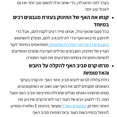
בערך לפני ההאכלה, כדי שהם יוכלו לנשום טוב יותר ואז גם
לאכול טוב יותר.
קנחו את האף של התינוק בעזרת מגבונים רכים
במיוחד
בכל פעם שהאף נוזל, אנחנו מייד רצים לקנח להם, אבל כדי
להימנע מייבוש האף וכדי לא להכאיב להם, מומלץ להשתמש
במגבונים רכים לאף מסדרת טפטפים
המותאמים במיוחד לעור
העדין של התינוק. המגבונים מכילים תערובת שמנים המסייעים
לנשימה ותמציות צמחים המרגיעים את העור המגורה.
מרחו קרם סביב האף להקלה על היובש
והאדמומיות
נזלת עלולה לגרום ליובש סביב אזור האף. זה קורה בעיקר
כשאנחנו מקנחים להם את האף שוב ושוב או כשהקטנטנים
קמים מהשינה ואנחנו מגלים שהנזלת התייבשה סביב האף ומעל
הפה. כדי למנוע יובש של העור רצוי למרוח קרם שירגיע את
האזור הסדוק.
טפטפים אפג'ל
מועשר בויטמין E ואלוורה ומסייע
לטיפול בהתייבשות העור ובאדמומיות סביב האף.