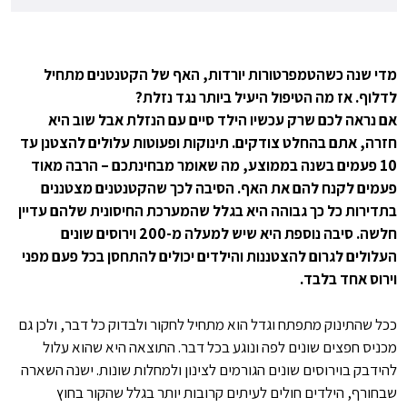
מדי שנה כשהטמפרטורות יורדות, האף של הקטנטנים מתחיל
לדלוף. אז מה הטיפול היעיל ביותר נגד נזלת?
אם נראה לכם שרק עכשיו הילד סיים עם הנזלת אבל שוב היא
חזרה, אתם בהחלט צודקים. תינוקות ופעוטות עלולים להצטנן עד
10 פעמים בשנה בממוצע, מה שאומר מבחינתכם – הרבה מאוד
פעמים לקנח להם את האף. הסיבה לכך שהקטנטנים מצטננים
בתדירות כל כך גבוהה היא בגלל שהמערכת החיסונית שלהם עדיין
חלשה. סיבה נוספת היא שיש למעלה מ-200 וירוסים שונים
העלולים לגרום להצטננות והילדים יכולים להתחסן בכל פעם מפני
וירוס אחד בלבד.
ככל שהתינוק מתפתח וגדל הוא מתחיל לחקור ולבדוק כל דבר, ולכן גם
מכניס חפצים שונים לפה ונוגע בכל דבר. התוצאה היא שהוא עלול
להידבק בוירוסים שונים הגורמים לצינון ולמחלות שונות. ישנה השארה
שבחורף, הילדים חולים לעיתים קרובות יותר בגלל שהקור בחוץ