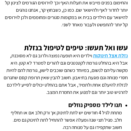
והחימום בפנים מייבש את תעלות האף וכך לוירוסים הגורמים לצינון קל
יותר לחדור לאף ולהישאר שם. כמו כן, כשבחוץ קר, אנחנו נוהגים
להישאר עם הילדים בבית או במקומות סגורים ומחוממים ולכן לוירוסים
קל יותר להתפשט ולעבור מאחד לשני.
עשו ואל תעשו: טיפים לטיפול בנזלת
נזלת אצל תינוקות
וילדים היא תופעה נפוצה ולרוב גם לא מסוכנת,
אבל היא בהחלט גורמת לקטנטנים וגם להורים למטרד לא קטן. היא
מקשה עליהם לנשום, במיוחד כשהם שוכבים לישון, גורמת להם להיות
חסרי מנוחה וגם פוגעת בתיאבון. חשוב להבין שאין תרופת קסם שתגרום
לנזלת להיעלם אחת ולתמיד, אבל אתם בהחלט יכולים לסייע לילדכם
להרגיש טוב יותר וגם למנוע את החמרת המצב.
תנו לילד מספיק נוזלים
מתחת לגיל 4 חודשים יש לתת לתינוק אך ורק חלב אם או תחליף
חלב. מגיל חצי שנה ומעלה אפשר להתחיל לתת לתינוק גם מים.
חשוב שתקפידו גם על מנוחה רבה.