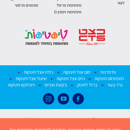
לוואי
טיפטיפות פריפל
טפטפים פרסטי
טיפטיפות ויטמין D
אדמדמת
חום אצל תינוקות
נזלת אצל תינוקות
התפתחות תינוקות
גזים אצל תינוקות
שיעול אצל תינוקות
גרד בעור
ברזל לתינוק
בקיעת שיניים
ריפלוקס תינוקות
מחשבון נובימול
צור קשר
בנק כתבות
מוצרים לגיל הרך
הצהרת נגישות
מפת אתר
תנאי השימוש באתר ומדיניות הפרטיות
אתר זה עושה שימוש בעוגיות בהתאם ל
מדיניות הפרטיות
של