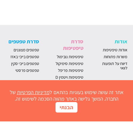
אודות
סדרת
סדרת טפטפים
טיפטיפות
אודות טיפטיפות
טפטפים מצוננים
משרות פתוחות
טיפטיפות נובימול
טפטפים בייבי באזז
דיווח על תופעות
טיפטיפות סימיקול
טפטפים בייבי סקין
לוואי
טיפטיפות פריפל
טפטפים פרסטי
טיפטיפות ויטמין D
אתר זה עושה שימוש בעוגיות בהתאם ל
מדיניות הפרטיות
של
החברה. המשך גלישה באתר מהווה הסכמה לשימוש זה.
הבנתי
מחשבון נובימול
הרשמו למועדון