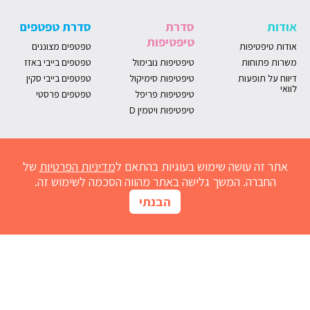
אודות
סדרת
סדרת טפטפים
טיפטיפות
אודות טיפטיפות
טפטפים מצוננים
משרות פתוחות
טיפטיפות נובימול
טפטפים בייבי באזז
דיווח על תופעות
טיפטיפות סימיקול
טפטפים בייבי סקין
לוואי
טיפטיפות פריפל
טפטפים פרסטי
טיפטיפות ויטמין D
אתר זה עושה שימוש בעוגיות בהתאם ל
מדיניות הפרטיות
של
החברה. המשך גלישה באתר מהווה הסכמה לשימוש זה.
הבנתי
מחשבון נובימול
הרשמו למועדון
אדמדמת
חום אצל תינוקות
נזלת אצל תינוקות
התפתחות תינוקות
גזים אצל תינוקות
שיעול אצל תינוקות
גרד בעור
ברזל לתינוק
בקיעת שיניים
ריפלוקס תינוקות