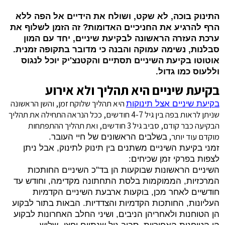
התינוק בוכה, לא שקט, ושולח את הידיים אל הפה ללא
הרף להרגיע את החניכיים האדומות? זה הזמן לשלוף את
ערכת העזרה הראשונה לבקיעת שיניים, יחד עם המון
סבלנות, נשימה עמוקה והבנה כי מדובר בתקופה זמנית.
אוטוטו בקיעת השיניים תסתיים והקטנצ'יק יוכל לנגוס
וללעוס כמו גדול.
בקיעת שיניים היא תהליך ולא אירוע
היא תהליך שלוקח זמן, והשן הראשונה
בקיעת שיניים אצל תינוקות
שניתן לראות בפה בין גיל 4-7 חודשים, ככל הנראה התחילה את תהליך
הבקיעה כבר קודם, סביב גיל 3 חודשים, ואת תהליך ההתפתחות
מוקדם עוד יותר,
בשלבים הראשונים של חיי העובר
.
זמני בקיעת השיניים משתנים בין תינוק לתינוק, אבל ניתן
לצפות בפרקי זמן שכיחים:
השיניים הראשונות שבוקעות הן בד"כ השיניים החותכות
המרכזיות, הממוקמות בלסת התחתונה מקדימה, וחודש עד
חודשיים לאחר מכן, בוקעות ארבעת השיניים הקדמיות
העליונות, החותכות הקדמיות והצדדיות. הבאות בתור לבקוע
הן הטוחנות ולאחריהן הניבים, ושיני החלב האחרונות לבקוע