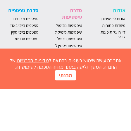
אודות
סדרת
סדרת טפטפים
טיפטיפות
אודות טיפטיפות
טפטפים מצוננים
משרות פתוחות
טיפטיפות נובימול
טפטפים בייבי באזז
דיווח על תופעות
טיפטיפות סימיקול
טפטפים בייבי סקין
לוואי
טיפטיפות פריפל
טפטפים פרסטי
טיפטיפות ויטמין D
אתר זה עושה שימוש בעוגיות בהתאם ל
מדיניות הפרטיות
של
החברה. המשך גלישה באתר מהווה הסכמה לשימוש זה.
הבנתי
מחשבון נובימול
הרשמו למועדון
אדמדמת
חום אצל תינוקות
נזלת אצל תינוקות
התפתחות תינוקות
גזים אצל תינוקות
שיעול אצל תינוקות
גרד בעור
ברזל לתינוק
בקיעת שיניים
ריפלוקס תינוקות