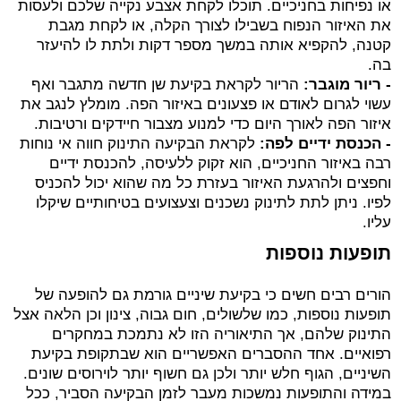
או נפיחות בחניכיים. תוכלו לקחת אצבע נקייה שלכם ולעסות
את האיזור הנפוח בשבילו לצורך הקלה, או לקחת מגבת
קטנה, להקפיא אותה במשך מספר דקות ולתת לו להיעזר
בה.
- ריור מוגבר:
הריור לקראת בקיעת שן חדשה מתגבר ואף
עשוי לגרום לאודם או פצעונים באיזור הפה.
מומלץ לנגב את
איזור הפה לאורך היום כדי למנוע מצבור חיידקים ורטיבות.
- הכנסת ידיים לפה:
לקראת הבקיעה התינוק חווה אי נוחות
רבה באיזור החניכיים, הוא זקוק ללעיסה, להכנסת ידיים
וחפצים ולהרגעת האיזור בעזרת כל מה שהוא יכול להכניס
לפיו. ניתן לתת לתינוק נשכנים וצעצועים בטיחותיים שיקלו
עליו.
תופעות נוספות
הורים רבים חשים כי בקיעת שיניים גורמת גם להופעה של
תופעות נוספות, כמו שלשולים, חום גבוה, צינון וכן הלאה אצל
התינוק שלהם, אך התיאוריה הזו לא נתמכת במחקרים
רפואיים. אחד ההסברים האפשריים הוא שבתקופת בקיעת
השיניים, הגוף חלש יותר ולכן גם חשוף יותר לוירוסים שונים.
במידה והתופעות נמשכות מעבר לזמן הבקיעה הסביר, ככל