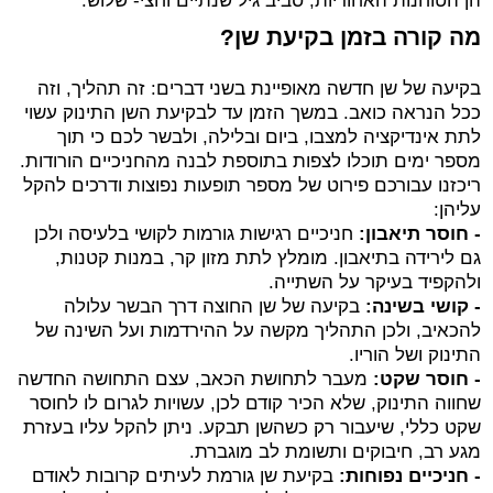
הן הטוחנות האחוריות, סביב גיל שנתיים וחצי- שלוש.
מה קורה בזמן בקיעת שן?
בקיעה של שן חדשה מאופיינת בשני דברים: זה תהליך, וזה
ככל הנראה כואב. במשך הזמן עד לבקיעת השן התינוק עשוי
לתת אינדיקציה למצבו, ביום ובלילה, ולבשר לכם כי תוך
מספר ימים תוכלו לצפות בתוספת לבנה מהחניכיים הורודות.
ריכזנו עבורכם פירוט של מספר תופעות נפוצות ודרכים להקל
עליהן:
- חוסר תיאבון:
חניכיים רגישות גורמות לקושי בלעיסה ולכן
גם לירידה בתיאבון. מומלץ לתת מזון קר, במנות קטנות,
ולהקפיד בעיקר על השתייה.
- קושי בשינה:
בקיעה של שן החוצה דרך הבשר עלולה
להכאיב, ולכן התהליך מקשה על ההירדמות ועל השינה של
התינוק
ושל הוריו.
- חוסר שקט:
מעבר לתחושת הכאב, עצם התחושה החדשה
שחווה התינוק, שלא הכיר קודם לכן, עשויות לגרום לו לחוסר
שקט כללי, שיעבור רק כשהשן תבקע. ניתן להקל עליו בעזרת
מגע רב, חיבוקים ותשומת לב מוגברת.
- חניכיים נפוחות:
בקיעת שן גורמת לעיתים קרובות לאודם