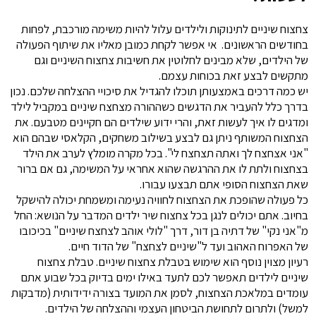
צחצוח שיניים לתינוקות ולילדים עלול להיות משימה מורכבת, לפחות
בחודשים הראשונים. אי אפשר לקחת כמובן מאליו את שיתוף הפעולה
של הילדים, שלא מבינים לחלוטין את חשיבות צחצוח השיניים וגם
מתקשים לבצע זאת בכוחות עצמם.
יש כמה דרכים באמצעותן תוכלו להגדיל את סיכויי ההצלחה שלכם. נכון
בדרך כלל להעביר את הדגשים כשההורה מצחצח שיניים במקביל לילד
ומדגים לו איך לעשות זאת, והרי ידוע שילדים הם חקיינים מטבעם. את
הצחצוח המשותף ניתן גם לבצע בשילוב משחקים, הקלאסי שבהם הוא
"אני אצחצח לך ואתה תצחצח לי". בכל מקרה מומלץ לערב את הילד
בצחצוח ולתת לו את ההרגשה שהוא אחראי על המשימה, גם אם ברור
שאת הצחצוח הסופי אתם תבצעו עבורו.
כל פעולה שהופכת את הצחצוח לחוויה נעימה ומשמחת יכולה להישקל
בחיוב. אתם יכולים לנגן בכל צחצוח שיר ילדים המדבר על הנושא: החל
מ"אני נקי" של דתיה בן דור, דרך "לולי אוהב לצחצח שיניים" בכיכובו
של האפרוח האהוב ועד ל"שיניים לצחצח" של הדוד חיים.
רעיון מצוין נוסף הוא שימוש בטבלת צחצוח שיניים. טבלת צחצוח
שיניים לילדים תאפשר לכם לתעד באילו ימים בדיוק בכל שבוע אתם
עומדים במלאכת הצחצוח, לסמן את המועד בצורה ידידותית (מדבקות
למשל) ולתרום לתחושת הביטחון העצמי וההצלחה של הילדים.