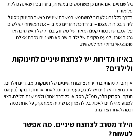
גיל שנתיים. אם אתם כן משתמשים במשחה, בחרו בכזו שאינה כוללת
פלואוריד.
בדרך כלל נהוג לעבור להשתמש במשחת שיניים כאשר התינוק מסוגל
לירוק בכוחות עצמו – ובהדרכת ההורים כמובן – את המשחה. יש לשים
על המברשת כמות קטנה מאוד של משחה, בגודל של ראש סיכה או
גרגיר אורז, למעט מקרים של ילדים שרופא השיניים מזהה אצלם
פוטנציאל גדול יותר לעששת.
באיזו תדירות יש לצחצח שיניים לתינוקות
ולילדים?
אין הבדל מהותי בתדירות צחצוח השיניים של תינוקות, מבוגרים וילדים.
את צחצוח השיניים יש לבצע פעמיים ביום: לאחר ארוחת הבוקר (בין אם
הנקה, בקבוק חלב, תמ"ל, רסק או כל דבר אחר) ולפני שנת הלילה. רצוי
למנוע מהילדים לאכול בלילה מזון או שתייה ממותקת, על אחת כמה
וכמה לאחר הצחצוח.
הילד מסרב לצחצח שיניים. מה אפשר
לעשות?