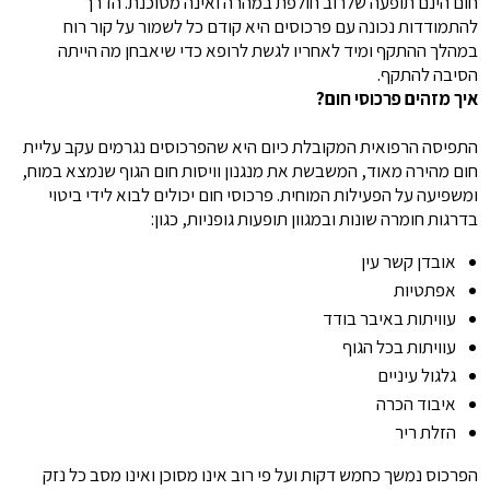
חום הינם תופעה שלרוב חולפת במהרה ואינה מסוכנת. הדרך
להתמודדות נכונה עם פרכוסים היא קודם כל לשמור על קור רוח
במהלך ההתקף ומיד לאחריו לגשת לרופא כדי שיאבחן מה הייתה
הסיבה להתקף.
איך מזהים פרכוסי חום?
התפיסה הרפואית המקובלת כיום היא שהפרכוסים נגרמים עקב עליית
חום מהירה מאוד, המשבשת את מנגנון וויסות חום הגוף שנמצא במוח,
ומשפיעה על הפעילות המוחית. פרכוסי חום יכולים לבוא לידי ביטוי
בדרגות חומרה שונות ובמגוון תופעות גופניות, כגון:
אובדן קשר עין
אפתטיות
עוויתות באיבר בודד
עוויתות בכל הגוף
גלגול עיניים
איבוד הכרה
הזלת ריר
הפרכוס נמשך כחמש דקות ועל פי רוב אינו מסוכן ואינו מסב כל נזק