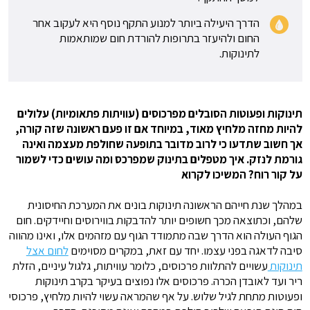
הדרך היעילה ביותר למנוע התקף נוסף היא לעקוב אחר
החום ולהיעזר בתרופות להורדת חום שמותאמות
לתינוקות.
תינוקות ופעוטות הסובלים מפרכוסים (עוויתות פתאומיות) עלולים
להיות מחזה מלחיץ מאוד, במיוחד אם זו פעם ראשונה שזה קורה,
אך חשוב שתדעו כי לרוב מדובר בתופעה שחולפת מעצמה ואינה
גורמת לנזק. איך מטפלים בתינוק שמפרכס ומה עושים כדי לשמור
על קור רוח? המשיכו לקרוא
במהלך שנת חייהם הראשונה תינוקות בונים את המערכת החיסונית
שלהם, וכתוצאה מכך חשופים יותר להדבקות בווירוסים וחיידקים. חום
הגוף העולה הוא הדרך שבה מתמודד הגוף עם מזהמים אלו, ואינו מהווה
סיבה לדאגה בפני עצמו. יחד עם זאת, במקרים מסוימים
לחום אצל
תינוקות
עשויים להתלוות פרכוסים, כלומר עוויתות, גלגול עיניים, הזלת
ריר ועד לאובדן הכרה. פרכוסים אלו נפוצים בעיקר בקרב תינוקות
ופעוטות מתחת לגיל שלוש. על אף שהמראה עשוי להיות מלחיץ, פרכוסי