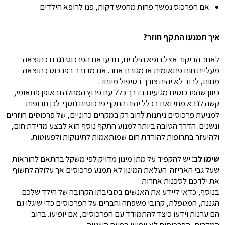
אם הפרכוס נמשך פחות מחמש דקות, פנו לרופא הילדים
איך תמנעו התקף חוזר?
לאחר הביקור אצל רופא הילדים, תדעו אם הפרכוס נגרם כתוצאה
מעליית חום פתאומית או מגורם אחר. אם מדובר בפרכוס כתוצאה
מחום, לרוב לא יהיה צורך בטיפול מיוחד.
כיוון שהפרכוסים מגיעים בדרך כלל עם פרוץ המחלה ובאופן פתאומי,
קשה לנבא מתי ואם בכלל יהיה התקף פרכוסים נוסף. לכן תרופות
למניעת פרכוסים ניתנות לרוב רק במקרים כרוניים, של פרכוסים חוזרים
ונשנים. הדרך הטובה ביותר למנוע התקף נוסף הוא לבצע מדידת חום,
ולהיעזר בתרופות להורדת חום שמותאמות לתינוקות ולפעוטות.
שימו לב
: יש להקפיד על מתן מינון מדויק לפי משקל בהתאם להוראות
שעל גבי האריזה. העלאת המינון לא תמנע פרכוסים אך עלולה לחשוף
את ילדכם לסכנות אחרות.
בנוסף, כדאי ליידע את האנשים בסביבתו הקרובה של הילד שלכם:
הגננת, המטפלת, קרובי משפחה וחברים על הפרכוסים כדי שיגלו גם
הם ערנות וידעו כיצד להתמודד עם הפרכוסים, אם יופיעו. ברוב