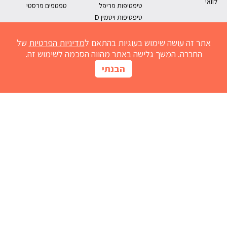
לוואי
טיפטיפות פריפל
טפטפים פרסטי
טיפטיפות ויטמין D
אתר זה עושה שימוש בעוגיות בהתאם ל
מדיניות הפרטיות
של
החברה. המשך גלישה באתר מהווה הסכמה לשימוש זה.
הבנתי
מחשבון נובימול
הרשמו למועדון
אדמדמת
חום אצל תינוקות
נזלת אצל תינוקות
התפתחות תינוקות
גזים אצל תינוקות
שיעול אצל תינוקות
גרד בעור
ברזל לתינוק
בקיעת שיניים
ריפלוקס תינוקות
מחשבון נובימול
צור קשר
בנק כתבות
מוצרים לגיל הרך
הצהרת נגישות
מפת אתר
תנאי השימוש באתר ומדיניות הפרטיות