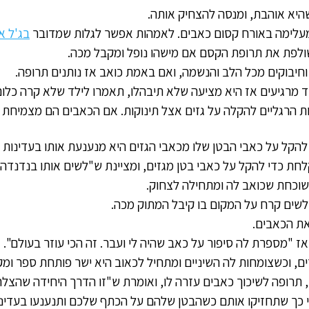
היא אוהבת, ומנסה להצחיק אותה.
לימה באורח קסום כאבים. לאמהות אפשר לגלות שמדובר
בג'ל א
שולפת את תרופת הקסם אם מישהו נופל ומקבל מכה.
וחיבוקים מכל הלב והנשמה, ואם באמת כואב אז נותנים תרופה.
מרגיעים אז היא מציעה שלא תיבהלו, תאמרו לילד שלא קרה כלום ו
 הרגליים להקלה על גזים אצל תינוקות. אם הכאבים הם מצמיחת 
 להקל על כאבי הבטן שלו מכאבי הגזים היא מנענעת אותו בעדינות על
כדי להקל על כאבי בטן מגזים, ומציינת ש"לשים אותו בנדנדה גם 
וכחת שכואב לה ומתחילה לצחוק.
שים קרח על המקום בו קיבל המתוק מכה.
את הכאבים.
 "מספרת לה סיפור על כאב שהיה לי ועבר. זה הכי עוזר בעולם".
וכשצומחות לה השיניים ומתחיל לכאוב היא ישר פותחת ספר ומקר
רופה לשיכוך כאבים עזרה לו, ואומרת ש"זו הדרך היחידה שהצלחנו
י כך שתחזיקו אותם כשהבטן שלהם על הכתף שלכם ותנענעו בעדינו