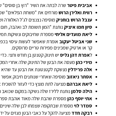
אביבית פיטר
שרה לבתה את השיר "רוץ בן סוסים" ש
רווית ואלירן הרוש
מורחים את "משחת הפלאים" שמע
ענבל הרוש בוחניק
מוסיפה נצנצים לג'ל האלוורה ו
סיון חמו איציק
נותנת "המון תשומת לב ואהבה, חום 
ליאת מועדים אליחי
מספרת שחיבוקים ונשיקות תמיד 
שני אביטל יעקוב
אומרת שאפשר לעשות עיסוי בכפות
קר או ארטיק שמכינים מפירות טריים מרוסקים.
ל
אפרת דהן גליס
יש תינוק קטנטן בן חודש וחצי. כדי
מירי כהן
מעסה את הבטן של התינוק שלה אחרי המקלחת 
אלה פרידלין
מנשקת לקטנטונת את הבטן עד שהיא ש
אסתר ניאזוב
מוסיפה שאחרי שנותנים חיבוק אפשר ל
ליאת אברהם
מציעה לתת מוצץ כדי לעזור להשכיח 
הילה סלמן
נותנת ללירז שלה נשיקה במקום שכואב ואז
אתי יוסף כהן
מספרת שהבת שלה מאוד אוהבת ספרים, 
סמדר לוי
מספרת שבתקופה שצמחו לבן שלה שיניים, ת
רבקה חדד
מציעה להקל על כאבי הבטן מגזים על יד