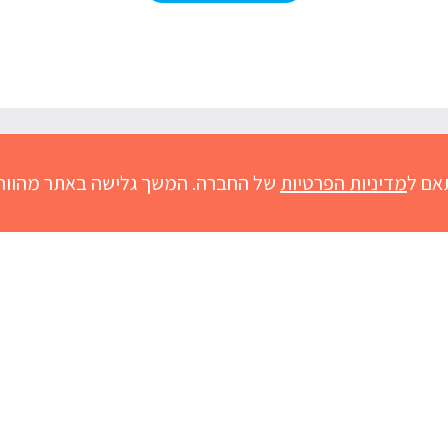
ים
אם ל
מדיניות הפרטיות
של החברה. המשך גלישה באתר מהווה
ם
אזז
קין
התפתחות תינוקות
גזים אצל תינוקות
שיעול אצל תינו
ריפלוקס תינוקות