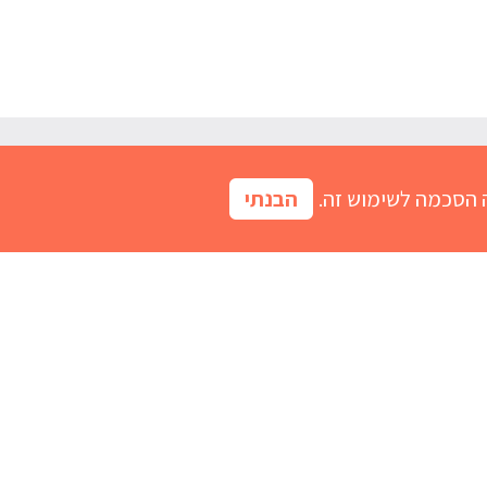
 הסכמה לשימוש זה.
הבנתי
הרשמו למועדון
קות
גרד בעור
ברזל לתינוק
בקיעת שיניים