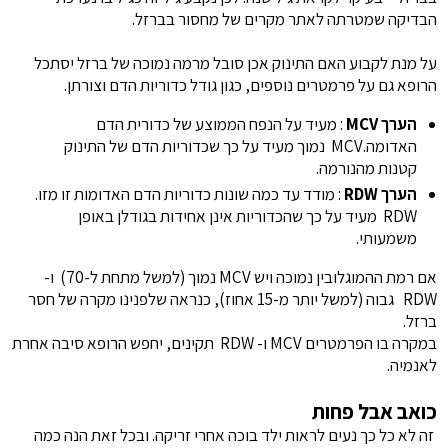
הבדיקה שמטרתה לאתר מקרים של מחסור בברזל.
על מנת לקבוע האם התינוק אכן סובל מרמה נמוכה של ברזל יסתכל
הרופא גם על פרמטרים נוספים, כגון גודל כדוריות הדם וצורתן.
הערך MCV
: מעיד על הנפח הממוצע של כדורית הדם
האדומה.MCV נמוך מעיד על כך שכדוריות הדם של התינוק
קטנות מהנורמה.
הערך RDW
: מודד עד כמה שונות כדוריות הדם האדומות זו מזו.
RDW מעיד על כך שהכדוריות אינן אחידות בגודלן באופן
משמעותי.
אם רמת ההמוגלובין נמוכה ויש MCV נמוך (למשל מתחת ל-70) ו-
RDW גבוה (למשל יותר מ-15 אחוז), כנראה שלפנינו מקרה של חסר
ברזל.
במקרה בו הפרמטרים MCV ו- RDW תקינים, יחפש הרופא סיבה אחרת
לאנמיה.
כואב אבל פחות
זה לא כל כך נעים לראות ילד בוכה אחרי זריקה. ובכל זאת הנה כמה