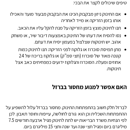
טיפים שיכולים לקצר את הבכי:
אם התינוק ניזון מבקבוק הכינו את הבקבוק מבעוד מועד והאכילו
אותו בזמן הזריקה או מייד לאחריה
תנו לתינוק מוצץ בזמן הזריקה על מנת להקל עליו את הכאב.
נסו להסיח את דעתו של התינוק באמצעות דיבור שיר, או משחק
אהוב. יש תינוקות שצלצול בפעמון יסיח את דעתם.
מתן תמיסת סוכרוז או גלוקוז לפני הזריקה: תנו לתינוק כמות
קטנה מאוד של סוכרוז (חצי סמ"ק) או גלוקוז בריכוז של 24
אחוזים ומעלה. הסוכרוז והגלוקוז ידועים כמפחיתים כאב אצל
תינוקות.
האם אפשר למנוע מחסור בברזל
לברזל חלק חשוב בהתפתחות התינוק. מחסור בברזל עלול להשפיע על
ההתפתחות השכלית וכן הוא גורם לחולשה, עייפות וחוסר תאבון. לכן
לפי הנחיות משרד הבריאות יש לתת לתינוק מגיל ארבעה חודשים 7.5
מיליגרם ביום ומגיל חצי שנה ועד שנה וחצי 15 מיליגרם ביום.