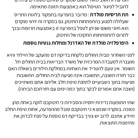
להוביל לפיגור. הטיפול הוא באמצעות תזונה מתאימה.
תת תריסיות מולדת
: מדובר בהפרעה בתפקוד בלוטת התריס
שעלולה לפגוע בהתפתחות התינוק. גם במקרה זה זיהוי מוקדם
הוא חיוני משום שניתן לטפל בהפרעה זו באמצעות תרופות ובכך
לתרום להתפתחותו התקינה של התינוק.
היפרפלזיה מולדת של האדרנל ומחלות גנטיות נוספות
לפני השחרור מבית החולים נלקחת בדיקת דם מהעקב של היילוד והיא
מועברת למעבדה המרכזית של משרד הבריאות בבית החולים תל
השומר. אין טעם להטריד את האחיות במחלקת הילודים בשאלה האם
כבר חזרה תשובה, התשובה אינה מגיעה לבית החולים. התשובות
מגיעות בתוך כשבועיים לתחנת טיפת חלב אליהם אתם משתייכים
(ושבה אתם אמורים לבקר בתוך כמה ימים עם חזרתכם הביתה).
שתי התופעות נדירות יחסית והסבירות כי תינוקכם לוקה באחת מהן
נמוכה. במקרה שנמצא כי תינוקכם סובל מההפרעה, אחות טיפת החלב
תיידע אתכם. לרוב יש צורך בבדיקת דם נוספת על מנת לבדוק את
מהימנות התוצאות.