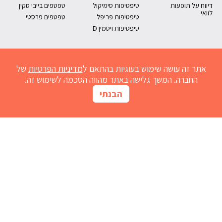
דיווח על תופעות
טיפטיפות סימיקול
טפטפים בייבי סקין
לוואי
טיפטיפות פריפל
טפטפים פרסטי
טיפטיפות ויטמין D
אתר זה עושה שימוש בעוגיות בהתאם ל
מדיניות הפרטיות
של
החברה. המשך גלישה באתר מהווה הסכמה לשימוש זה.
הבנתי
מחשבון נובימול
הרשמו למועדון
אדמדמת
חום אצל תינוקות
נזלת אצל תינוקות
התפתחות תינוקות
גזים אצל תינוקות
שיעול אצל תינוקות
גרד בעור
ברזל לתינוק
בקיעת שיניים
ריפלוקס תינוקות
מחשבון נובימול
צור קשר
בנק כתבות
מוצרים לגיל הרך
הצהרת נגישות
מפת אתר
תנאי השימוש באתר ומדיניות הפרטיות