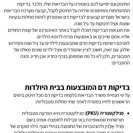
התינוק וגם יסייעו לכם בשמירה על הבריאות שלו. מלבד בדיקות
ההתפתחות והחיסונים שיהיה על התינוק לקבל, קבעה מערכת הבריאות
בישראל מועדים קבועים לבדיקות דם שמטרתן לזהות מחלות ובעיות
שונות אצל תינוקות עד גיל שנה.
את תוצאות הבדיקות תוכלו לקבל באתר האינטרנט של קופת החולים
אליה אתם שייכים או באמצעות פנייה לרופא הילדים.
לפניכם רשימת בדיקות הדם שמבוצעות לילדים עד גיל שנה והפירוש
שלהן. עם זאת, חשוב לציין שהמדדים אצל ילדים שונים מאלה של
המבוגרים, ולכן לא כל מה שמסומן בגרף כחריג אכן חריג. והנה
ההסברים:
בדיקות דם המובצעות בבית היולדות
על פי הנחיית משרד הבריאות נלקחת בדיקת דם מכל תינוק בימים
הראשונים לחייו במטרה לאתר שתי מחלות מטבוליות:
פנילקטנוריה (PKU):
פנילקטנוריה היא הפרעה מטבולית
תורשתית שמאופיינת באי סבילות לחומצת-אמינו בשם
פֵנִיל-אַלַנִין ולהצטברות של החומצה בנוזלי הגוף. גילוי מוקדם של
הפרעה זו חשוב מאוד משום שמקרים שאינם מטופלים עלולים