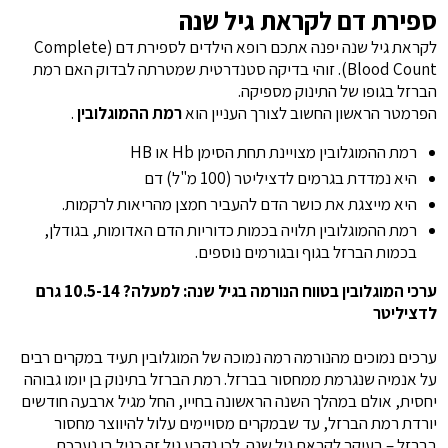
ספירת דם לקראת גיל שנה
לקראת גיל שנה יפנה אתכם רופא הילדים לספירת דם (Complete
Blood Count). זוהי בדיקה סטנדרטית שמטרתה לבדוק האם רמת
הברזל בגופו של התינוק מספיקה.
הפרמטר הראשון החשוב לצורך העניין הוא
רמת ההמוגלובין
.
רמת ההמוגלובין מצויינת תחת הסימן Hb או HB
היא נמדדת בגרמים לדציליטר (100 מ"ל) דם
היא מייצגת את כושר הדם להעביר חמצן מהריאות לרקמות.
רמת ההמוגלובין תלויה בכמות כדוריות הדם האדומות, בגודלן,
בכמות הברזל בגוף ובגורמים נוספים.
ערכי המוגלובין בטווח הנורמה בגיל שנה: למעלה? 10.5-14 גרם
לדציליטר
ערכים נמוכים מהנורמה רמה נמוכה של המוגלובין תעיד במקרים רבים
על אנמיה שנגרמת ממחסור בברזל. רמת הברזל בתינוק בן יומו גבוהה
יחסית, אולם במהלך השנה הראשונה בחייו, החל מגיל ארבעה חודשים
יורדת רמת הברזל, עד שבמקרים מסויימים עלול להיווצר מחסור
בברזל – בעיקר לקראת גיל שנה. לכן נקבע גיל זה כגיל בו נערכת