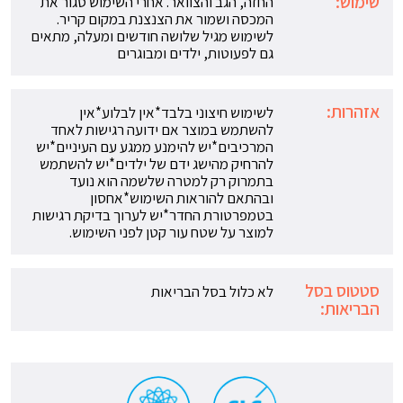
שימוש:
החזה, הגב והצוואר. אחרי השימוש סגור את
המכסה ושמור את הצנצנת במקום קריר.
לשימוש מגיל שלושה חודשים ומעלה, מתאים
גם לפעוטות, ילדים ומבוגרים
אזהרות:
לשימוש חיצוני בלבד*אין לבלוע*אין
להשתמש במוצר אם ידועה רגישות לאחד
המרכיבים*יש להימנע ממגע עם העיניים*יש
להרחיק מהישג ידם של ילדים*יש להשתמש
בתמרוק רק למטרה שלשמה הוא נועד
ובהתאם להוראות השימוש*אחסון
בטמפרטורת החדר*יש לערוך בדיקת רגישות
למוצר על שטח עור קטן לפני השימוש.
סטטוס בסל
לא כלול בסל הבריאות
הבריאות: