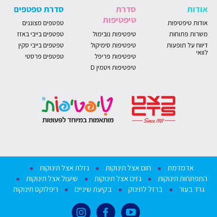
אודות
סדרת
סדרת טפטפים
טיפטיפות
אודות טיפטיפות
טפטפים מצוננים
משרות פתוחות
טיפטיפות נובימול
טפטפים בייבי באזז
דיווח על תופעות
טיפטיפות סימיקול
טפטפים בייבי סקין
לוואי
טיפטיפות פריפל
טפטפים פרסטי
טיפטיפות ויטמין D
אדמדמת
חום אצל תינוקות
נזלת אצל תינוקות
התפתחות תינוקות
גזים אצל תינוקות
שיעול אצל תינוקות
גרד בעור
ברזל לתינוק
בקיעת שיניים
ריפלוקס תינוקות