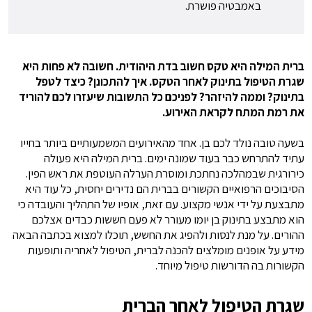
באמבטיה פושרת.
ברית המילה היא טקס חשוב בדת היהודית. חשובה לא פחות היא
שגרת הטיפול בתינוק לאחר הטקס. איך להתכונן? כיצד לטפל
בתינוק? וממה להיזהר? לפניכם כל התשובות שיעזרו לכם להוריד
את רמת המתח לקראת
האירוע.
בשעה טובה נולד לכם בן. אחד מהאירועים המשמעותיים ביותר בחייו
עתיד להתרחש כבר בעוד שמונה ימים. ברית המילה היא פעולה
כירורגית שבמהלכה נחתכת ומוסרת הערלה העוטפת את ראש הפין.
הסיבוכים הרפואיים הקשורים בברית הם נדירים יחסית, כל עוד היא
מתבצעת על ידי אנשי מקצוע. עם זאת, אופיו של התהליך והעובדה כי
הוא מתבצע בתינוק בן יומו מעורר לא פעם חששות כבדים אצלכם
ההורים. על מנת לנסות ולהפיג את החשש, תוכלו למצוא בכתבה הבאה
מידע על אופנים מומלצים להכנה לברית, הטיפול לאחריה ותופעות
הקשורות בה הדורשות טיפול מיוחד.
שגרת הטיפול לאחר הברית