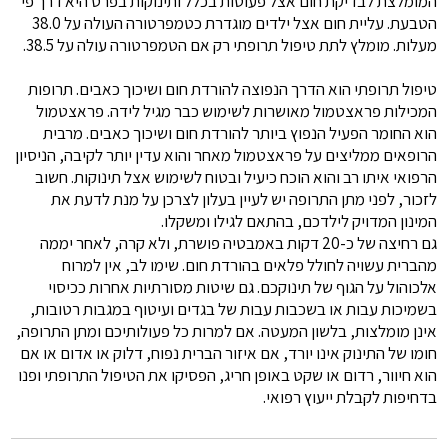
המומלצת לבדיקת חום אצל פעוטות בכלל ותינוקות בפרט היא דרך פי
הטבעת. עליית חום אצל ילדים מוגדרת כטמפרטורה העולה על 38.0
מעלות. מומלץ לתת טיפול תרופתי רק אם הטמפרטורה עולה על 38.5.
טיפול תרופתי הוא הדרך הנפוצה להורדת חום ושיכוך כאבים. תרופות
המכילות פראצטמול מאושרות לשימוש כבר מגיל לידה. פראצטמול
הוא החומר הפעיל הנפוץ ביותר להורדת חום ושיכוך כאבים. מרבית
הרופאים ממליצים על פראצטמול מאחר והוא עדין יותר לקיבה, הניסיון
הרפואי איתו רב והוא הוכח כיעיל ובטוח לשימוש אצל תינוקות. חשוב
לזכור, לפני מתן התרופה יש לעיין בעלון לצרכן על מנת לדעת את
המינון המדויק לילדכם, בהתאם לגילו ומשקלו.
גם רחיצה של כ-20 דקות באמבטיה פושרת, ולא קרה, לאחר יממה
מהברית עשויה לחולל פלאים בהורדת חום. שימו לב, אין למרוח
אלכוהול על הגוף של תינוקכם. גם שיטות מסורתיות אחרות ככיסוי
בשמיכות עבות או בשכבות עבות של בגדים ועיטוף במגבות רטובות,
אינן מומלצות, בלשון המעטה. אם למרות כל פעולותיכם ומתן התרופה,
חומו של התינוק אינו יורד, אם איזור הברית נפוח, דלוק או אדום או אם
הוא חיוור, רדום או שקט באופן חריג, הפסיקו את הטיפול התרופתי ופנו
בדחיפות לקבלת ייעוץ רפואי.