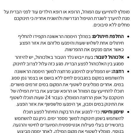
מומלץ להתייעץ עם המוהל, הרופא או רופא הילדים עוד לפני הברית על
מנת להיערך לשגרת הטיפול הנדרשת ולהשגיח אחריה כי תינוקכם
מחלים ללא סיבוכים.
החלפת חיתולים:
במהלך היממה הראשונה הקפידו להחליף
חיתולים אחת לשלוש שעות והימנעו מלזהם את אזור הפצע
כאשר אתם מנקים את ההפרשות.
אלכוהול לטבור:
בעת ייבוש גלד הטבור באלכוהול, יש להיזהר
ממגע בין האלכוהול לפצע הברית. מגע כזה עלול לצרוב לתינוק.
רחצה:
יש הממליצים להימנע מרחצה למשך היממה הראשונה
ולהשתמש במקום במגבונים לחים ללא בושם או בצמר גפן ספוג
במים. אחרים ממליצים לשטוף את המקום במים זורמים פושרים.
תוכלו להתייעץ עם המוהל או הרופא שביצע את ברית המילה של
תינוקכם על אופן הרחצה המומלץ. כעבור 24 שעות תוכלו לשטוף
את התינוק במים וסבון, אך הימנעו מלשפשף את אזור הפצע.
שימון וחיטוי:
כדי למנוע את הדבקות החיתול לפצע תוכלו
להשתמש בשמן תינוקות למשך מספר ימים. ניתן גם להשתמש
בתכשירים בעלי פעילות אנטיספטית המיועדים לחיטוי והרגעה.
בנוסף, מומלץ לשטוף את מקום המילה, לאחר יממה מביצוע