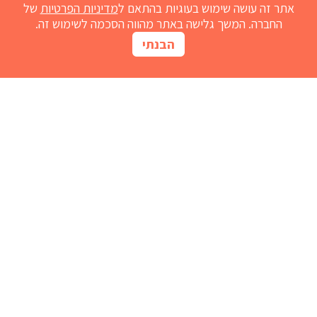
אתר זה עושה שימוש בעוגיות בהתאם ל
מדיניות הפרטיות
של
החברה. המשך גלישה באתר מהווה הסכמה לשימוש זה.
הבנתי
מחשבון נובימול
הרשמו למועדון
אדמדמת
חום אצל תינוקות
נזלת אצל תינוקות
התפתחות תינוקות
גזים אצל תינוקות
שיעול אצל תינוקות
גרד בעור
ברזל לתינוק
בקיעת שיניים
ריפלוקס תינוקות
מחשבון נובימול
צור קשר
בנק כתבות
מוצרים לגיל הרך
הצהרת נגישות
מפת אתר
תנאי השימוש באתר ומדיניות הפרטיות
דרונט
דיגיטל
-