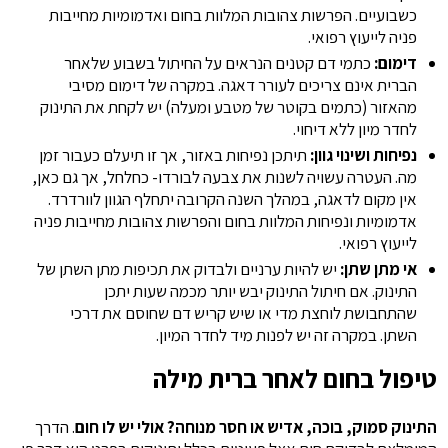
כשבועיים. הפרשות צהובות המלוות בחום ואדמומיות מחייבות
פניה לייעוץ רפואי.
דימום:
כתמי דם קטנים הנראים על החיתול בשבוע שלאחר
הברית אינם צריכים לעורר דאגה. במקרה של דימום מסיבי
מהאזור (כתמים בקוטר של מטבע ומעלה) יש לקחת את התינוק
לחדר מיון ללא דיחוי.
נפיחות ושינוי גוון:
תיתכן נפיחות באזור, אך זו תיעלם כעבור זמן
מה. העטרה עשויה לשנות את צבעה לבורדו- כחלחל, אך גם כאן,
אין מקום לדאגה, במהלך השנה הקרובה יתחלף הגוון לוורדרד.
אדמומיות ונפיחות המלוות בחום והפרשות צהובות מחייבות פניה
לייעוץ רפואי.
אי מתן שתן:
יש להיות ערניים ולבדוק את תכיפות מתן השתן של
התינוק. אם חיתול התינוק יבש יותר מכמה שעות יתכן
שהתחבושת לוחצת מדי או שיש קריש דם שחוסם את דרכי
השתן. במקרה זה יש לפנות מיד לחדר המיון.
טיפול בחום לאחר ברית מילה
התינוק סמוק, בוכה, אדיש או חסר מנוחה? אולי יש לו חום
. הדרך