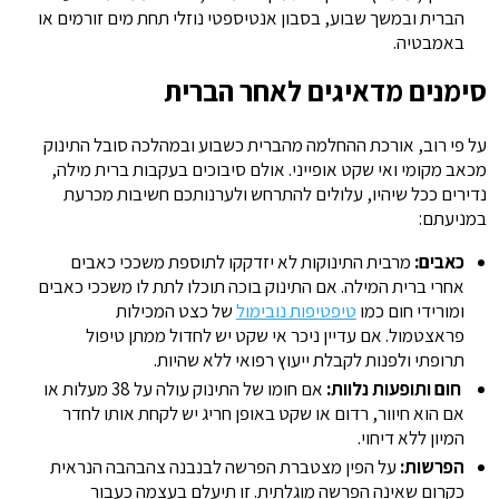
הברית ובמשך שבוע, בסבון אנטיספטי נוזלי תחת מים זורמים או
באמבטיה.
סימנים מדאיגים לאחר הברית
על פי רוב, אורכת ההחלמה מהברית כשבוע ובמהלכה סובל התינוק
מכאב מקומי ואי שקט אופייני. אולם סיבוכים בעקבות ברית מילה,
נדירים ככל שיהיו, עלולים להתרחש ולערנותכם חשיבות מכרעת
במניעתם:
כאבים:
מרבית התינוקות לא יזדקקו לתוספת משככי כאבים
אחרי ברית המילה. אם התינוק בוכה תוכלו לתת לו משככי כאבים
ומורידי חום כמו
טיפטיפות נובימול
של כצט המכילות
פראצטמול. אם עדיין ניכר אי שקט יש לחדול ממתן טיפול
תרופתי ולפנות לקבלת ייעוץ רפואי ללא שהיות.
חום ותופעות נלוות:
אם חומו של התינוק עולה על 38 מעלות או
אם הוא חיוור, רדום או שקט באופן חריג יש לקחת אותו לחדר
המיון ללא דיחוי.
הפרשות:
על הפין מצטברת הפרשה לבנבנה צהבהבה הנראית
כקרום שאינה הפרשה מוגלתית. זו תיעלם בעצמה כעבור