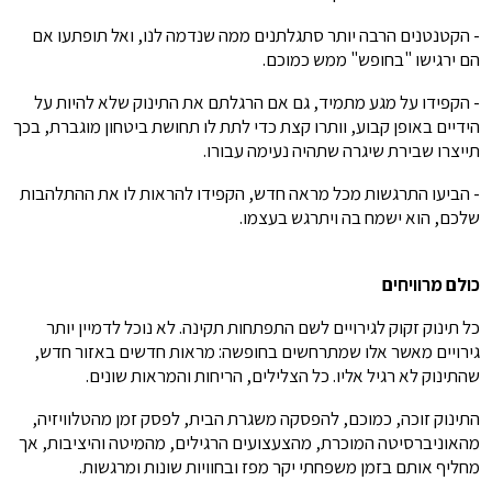
- הקטנטנים הרבה יותר סתגלתנים ממה שנדמה לנו, ואל תופתעו אם
הם ירגישו "בחופש" ממש כמוכם.
- הקפידו על מגע מתמיד, גם אם הרגלתם את התינוק שלא להיות על
הידיים באופן קבוע, וותרו קצת כדי לתת לו תחושת ביטחון מוגברת, בכך
תייצרו שבירת שיגרה שתהיה נעימה עבורו.
- הביעו התרגשות מכל מראה חדש, הקפידו להראות לו את ההתלהבות
שלכם, הוא ישמח בה ויתרגש בעצמו.
כולם מרוויחים
כל תינוק זקוק לגירויים לשם התפתחות תקינה. לא נוכל לדמיין יותר
גירויים מאשר אלו שמתרחשים בחופשה: מראות חדשים באזור חדש,
שהתינוק לא רגיל אליו. כל הצלילים, הריחות והמראות שונים.
התינוק זוכה, כמוכם, להפסקה משגרת הבית, לפסק זמן מהטלוויזיה,
מהאוניברסיטה המוכרת, מהצעצועים הרגילים, מהמיטה והיציבות, אך
מחליף אותם בזמן משפחתי יקר מפז ובחוויות שונות ומרגשות.