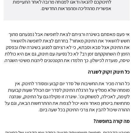
לתינוקכם להנאה ודאגו למנוחה מרובה לאחר התעייפות
אפשרית מההליכה ומהמראות החדשים.
אי פעם מאסתם בשיגרה ורציתם לצאת לחופשה אבל נמנעתם מתוך
חשש להשאיר את התינוק מאחור? בחרתם לצאת לחופשה ולהשאיר
את התינוק אצל סבא וסבתא, כי לא רציתם לפגוע בשיגרה שלו ובפסק
הזמן לו השתוקקתם זמן רב? לא כל נסיעה עם תינוק, גם אם היא כוללת
טיסה, מועדת לכישלון. כך תלמדו את הקטנטנים ליהנות משינוי השגרה.
כל תינוק זקוק לשגרה
כל הורה מכיר את החשיבות של סדר יום קבוע ומסודר לתינוק. אין
מומחה שלא ממליץ על הרגלת התינוק לסדר יום הכולל שעות קבועות
לקימה, לאכילה, למשחק וכו׳. שיגרה זו מקילה גם על התינוק, שנהנה
מתחושת ביטחון מאחר והוא יכול לצפות את ההתרחשות הבאה, וגם על
ההורה שיכול להבין את צרכי התינוק בכל שעה ביום.
מה קורה בחופשה?
מטבע הדברים, חופשה משמעותה פגיעה בסדר יומו הקבוע של התינוק.