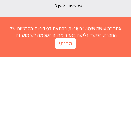
טיפטיפות ויטמין D
אתר זה עושה שימוש בעוגיות בהתאם ל
מדיניות הפרטיות
של
החברה. המשך גלישה באתר מהווה הסכמה לשימוש זה.
הבנתי
מחשבון נובימול
הרשמו למועדון
אדמדמת
חום אצל תינוקות
נזלת אצל תינוקות
התפתחות תינוקות
גזים אצל תינוקות
שיעול אצל תינוקות
גרד בעור
ברזל לתינוק
בקיעת שיניים
ריפלוקס תינוקות
מחשבון נובימול
צור קשר
בנק כתבות
מוצרים לגיל הרך
הצהרת נגישות
מפת אתר
תנאי השימוש באתר ומדיניות הפרטיות