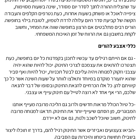
עד שהצליח ההורה לחנך לסדר יום מסודר, שינה בשעות מסוימות,
ציפייה לאוכל או משחק בשעות אחרות, כעת נטרפים הקלפים והעבודה
הקשה של קביעת סדר היום עלולה לרדת לטמיון, לטובת בילוי בחופשה.
הורים רבים מתלבטים אם הרצון בחופשה שווה את המחיר, וחשוב
לקחת בחשבון גם את הרווח של זמן האיכות המשפחתי.
כללי אצבע להורים
- גם אם הייתם רגילים עד עכשיו לתכנן בקפדנות כל יום בחופשה, כעת
תצטרכו להתאים את עצמכם לצרכי התינוק. יכול להיות שהוא יהיה
עצבני וזקוק למנוחה ויהיה עליכם לבטל תכניות, יכול להיות ואף סביר
שהוא יתעורר מוקדם במיוחד ותאלצו לוותר על שעות השינה אשר כל כך
קיוויתם להן. כל אלו הכרחיים להנאת התינוק ובסופו של דבר להנאה
שלכם, הרי אף אחד לא רוצה לטייל עם תינוק עייף או עצבני.
-כל טיול הכולל מראות חדשים ולרוב גם הליכה מרובה מעייף אותנו
המבוגרים, מן הסתם שיעייף יותר את התינוק. תדאגו למנוחה מרובה
לתינוק, חשוב שיוכל לשכב ולנוח, גם אם לא יירדם.
-הביאו צעצועים ואביזרים אשר התינוק רגיל להם, בדרך זו תוכלו ליצור
בשבילו תחושת ביטחון והיכרות עם הסביבה.