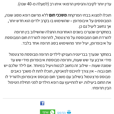
עדין יותר לקיבה והניסיון הרפואי איתו רב (למעלה מ-40 שנה).
תוכלו למצוא בבתי המרקחת
משככי חום
ללא מרשם רופא מסוג שונה,
המבוססים על איבופרופן – שהשימוש בו בקרב ילדים הוא חדש יותר,
אך נחשב ליעיל גם כן.
במחקרים שנערכו בשנים האחרונות התגלה שהשילוב בין תרופה
להורדת חום המבוססת על פרצטמול, לתרופה להורדת חום המבוססת
על איבופרופן, יעיל יותר מהשימוש בסוג תרופה אחד בלבד.
במחקר שנערך בבריטניה העניקו לילדים תרופה מבוססת פרצטמול
מידי ארבע עד שש שעות, ותרופה מבוססת איבופרופן מידי שש עד
שמונה שעות – שילוב זה נחשב לבטוח ויעיל במיוחד. אם לילד שלכם יש
חום גבוה – אין צורך להיכנס לפאניקה, תוכלו לתת לו משכך כאבים
מבוסס פרצטמול בשילוב עם משכך חום מבוסס איבופרופן ולהוריד לו
את החום ביעילות. יש להתייעץ עם רופא הילדים לפני תחילת הטיפול
הבין תרופתי.
הדפס