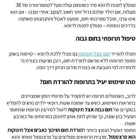
מומלץ לפנות לרופא מיד כשהחום עולה מעל לטמפרטורה של 38
מעלות. אם הילד שלכם גדול יותר חשוב לעקוב אחרי מצבו - אם הוא
אינו ערני, סובל מפרכוסי חום, ממעט לאכול והתנהגותו משתנה
בדרכים נוספות – מומלץ לפנות לרופא.
טיפול תרופתי בחום גבוה
תוכלו להוריד
חום אצל תינוקות
גם מבלי ללכת לרופא – קיימות בשוק
מספר תרופות ללא מרשם להורדת חום, רובן מגיעות בצורת נר
להחדרה לפי הטבעת או בצורת סירופ הניתן דרך הפה.
מהו שימוש יעיל בתרופות להורדת חום?
לרוב, כשנוטלים תרופה יש להקפיד על מרווחי הזמן שמצויינים
בהוראות השימוש, כשש עד שמונה שעות. רופאי ילדים נוהגים להמליץ
במקרים של
חום גבוה אצל תינוקות
ליטול לסירוגין תרופות שהחומר
הפעיל בהן שונה, כך שניתן לתת אותן לתינוק במרווחים של כארבע
שעות.
החומר הפעיל הנפוץ ביותר ל
הורדת חום ושיכוך כאבים אצל תינוקות
הוא פרצטמול
. מרבית הרופאים ממליצים על פרצטמול מאחר והוא