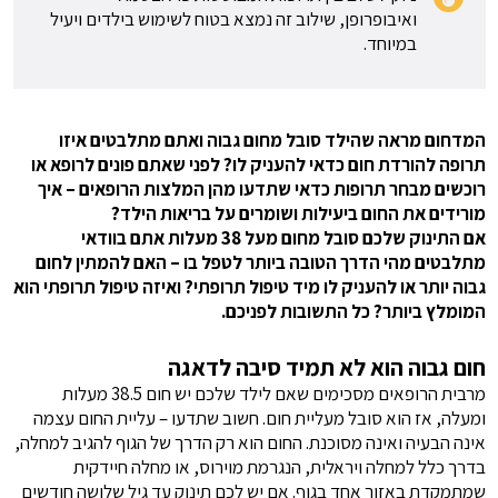
ואיבופרופן, שילוב זה נמצא בטוח לשימוש בילדים ויעיל
במיוחד.
המדחום מראה שהילד סובל מחום גבוה ואתם מתלבטים איזו
תרופה להורדת חום כדאי להעניק לו? לפני שאתם פונים לרופא או
רוכשים מבחר תרופות כדאי
שתדעו מהן המלצות הרופאים – איך
מורידים את החום ביעילות ושומרים על בריאות הילד?
אם התינוק שלכם סובל מחום מעל 38 מעלות אתם
בוודאי
מתלבטים מהי הדרך הטובה ביותר לטפל בו – האם להמתין לחום
גבוה יותר או להעניק לו מיד טיפול תרופתי? ואיזה טיפול תרופתי הוא
המומלץ ביותר? כל התשובות לפניכם.
חום גבוה הוא לא תמיד סיבה לדאגה
מרבית הרופאים מסכימים שאם לילד שלכם יש חום 38.5 מעלות
ומעלה, אז הוא סובל מעליית חום. חשוב שתדעו – עליית החום עצמה
אינה הבעיה ואינה מסוכנת. החום הוא רק הדרך של הגוף להגיב למחלה,
בדרך כלל למחלה ויראלית, הנגרמת מוירוס, או מחלה חיידקית
שמתמקדת באזור אחד בגוף. אם יש לכם תינוק עד גיל שלושה חודשים