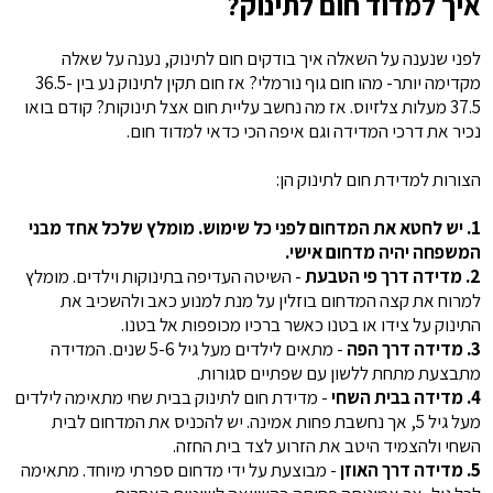
איך למדוד חום לתינוק?
לפני שנענה על השאלה איך בודקים חום לתינוק, נענה על שאלה
מקדימה יותר- מהו חום גוף נורמלי? אז חום תקין לתינוק נע בין 36.5-
37.5 מעלות צלזיוס. אז מה נחשב עליית חום אצל תינוקות? קודם בואו
נכיר את דרכי המדידה וגם איפה הכי כדאי למדוד חום.
הצורות למדידת חום לתינוק הן:
1. יש לחטא את המדחום לפני כל שימוש. מומלץ שלכל אחד מבני
המשפחה יהיה מדחום אישי.
2. מדידה דרך פי הטבעת
- השיטה העדיפה בתינוקות וילדים. מומלץ
למרוח את קצה המדחום בוזלין על מנת למנוע כאב ולהשכיב את
התינוק על צידו או בטנו כאשר ברכיו מכופפות אל בטנו.
3. מדידה דרך הפה
- מתאים לילדים מעל גיל 5-6 שנים. המדידה
מתבצעת מתחת ללשון עם שפתיים סגורות.
4. מדידה בבית השחי
- מדידת חום לתינוק בבית שחי מתאימה לילדים
מעל גיל 5, אך נחשבת פחות אמינה. יש להכניס את המדחום לבית
השחי ולהצמיד היטב את הזרוע לצד בית החזה.
5. מדידה דרך האוזן
- מבוצעת על ידי מדחום ספרתי מיוחד. מתאימה