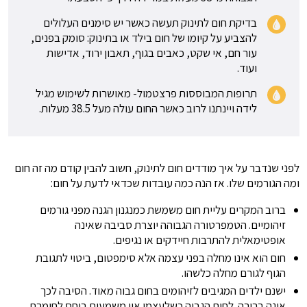
בדיקת חום לתינוק תעשה כאשר יש סימנים העלולים
להצביע על קיומו של חום בילד או בתינוק: סומק בפנים,
עור חם, אי שקט, כאבים בגוף, תאבון ירוד, אדישות
ועוד.
תרופות המבוססות פרצטמול- מאושרות לשימוש מגיל
לידה ויינתנו לרוב כאשר החום עולה מעל 38.5 מעלות.
לפני שנדבר על איך מודדים חום לתינוק, חשוב להבין קודם מה זה חום
ומה הגורמים שלו. אז הנה כמה עובדות שכדאי לדעת על חום:
ברוב המקרים עליית חום משמשת כמנגנון הגנה מפני גורמים
זיהומיים. הטמפרטורה הגבוהה יוצרת סביבה שאינה
אופטימאלית להתרבות חיידקים או נגיפים.
חום הוא אינו מחלה בפני עצמה אלא סימפטום, ביטוי לתגובת
הגוף לגורם מחלה כלשהו.
ישנם ילדים המגיבים לזיהומים בחום גבוה מאוד. הסיבה לכך
אינה ברורה. לחום הגבוה כשלעצמו אין משמעות ביחס לחומרת