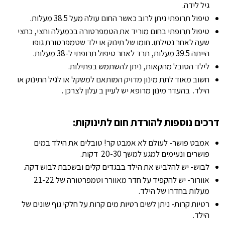
גיל לידה.
טיפול תרופתי ניתן לרוב כאשר החום עולה מעל 38.5 מעלות.
טיפול תרופתי בחום מוריד את הטמפרטורה בכמעלה וחצי, כחצי
שעה לאחר נטילתו. חומו של תינוק או ילד שטמפרטורת גופו
הייתה 39.5 מעלות, תרד לאחר טיפול תרופתי ל-38 מעלות.
לילד הסובל מהקאות, ניתן להשתמש בפתילות.
חשוב מאוד לתת מינון מדויק המותאם למשקל או לגיל התינוק או
הילד. בהעדר מינון מרופא יש לעיין ב עלון לצרכן .
דרכים נוספות להורדת חום לתינוקות:
אמבט פושר- לעולם לא אמבט קר! טובלים את הילד במים
פושרים ונעימים למגע למשך 20-30 דקות.
לבוש- יש להלביש את הילד בבגדים קלים ובשכבת לבוש דקה.
אוורור- יש להקפיד על חדר מאוורר וטמפרטורה של 21-22
מעלות בחדרו של הילד.
רטיות קרות- ניתן לשים רטיות מים קרות על חלקי גוף שונים של
הילד.