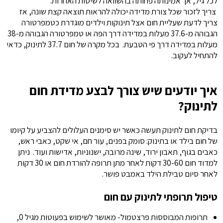
לכל גיל, אך אמינותה פחותה בהשוואה לשיטות האחרות.
צריך לזכור שכל צורת מדידה יכולה להראות תוצאה קצת שונה, אז
צריך לדעת שעליית חום אצל תינוקות וילדים מוגדרת כטמפרטורה
הגבוהה מ-37.6 מעלות במדידה דרך הפה או טמפרטורה הגבוהה מ-38
מעלות במדידה דרך פי הטבעת. בכל מקרה של חום 37.7 לתינוק, כדאי
להתחיל לעקוב.
איך יודעים שיש צורך לבצע מדידת חום
לתינוק?
בדיקת חום לתינוק תעשה כאשר יש סימנים העלולים להצביע על קיומו
של חום בילד או בתינוק: סומק בפנים, עור חם, אי שקט, כאבי ראש,
כאבים בגוף, תאבון ירוד, שינה מרובה, ישנוניות, אדישות ועוד. ניתן
למדוד חום 30-60 דקות לאחר מתן תרופה להורדת חום או 30 דקות
לאחר סיום טבילת הילד באמבט פושר.
טיפול תרופתי לתינוק עם חום
תרופות המבוססות פרצטמול- מאושר לשימוש בפעוטות מגיל 0,