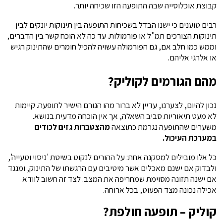
קבוצת אוכלוסייה שבה התופעה הזו שכיחה יותר.
רבים טוענים כי ישנו הבדל בשכיחות התופעה בין תינוקות יונקים לבין
תינוקות הצורכים תמ"ל או פורמולות. עד כה לא הוכח קשר בין הדברים,
וממש כמו חלב אם, גם הפורמולה עשויה להכיל חומרים שהתינוק רגיש
או אלרגי אליהם.
מהם הגורמים לקוליק?
נכון להיום, לצערנו, עדיין לא ברור מהו הגורם הישיר לתופעה. קיימות
לא מעט תיאוריות סביב השאלה, אך אין הוכחה מדעית בנושא.
משערים שהתופעה נגרמת כתוצאה
מהצטברות גזים לכודים
במערכת העיכול.
כל אלו מובילים למסקנה אחת: על ההורים לנקוט בשיטת 'ניסוי וטעייה',
ולבדוק אם ישנם מאכלים אשר מיטיבים עם הרגשתו של התינוק, ומנגד
אם ישנה תזונה מסוימת שמחריפה את המצב. לצד זה חשוב לוודא
אכילה נכונה מצד הפעוט, בכל ארוחה.
קוליק – תופעה חולפת?