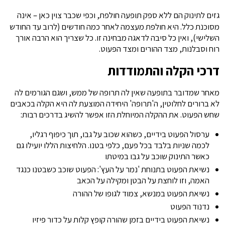
גזים לתינוק הם ללא ספק תופעה חולפת, וכפי שכבר צוין כאן – אינה
מסוכנת כלל. היא חולפת מעצמה לאחר כמה חודשים (לרוב עד החודש
השלישי), ואין כל סיבה לדאגה מבחינה זו. כל שצריך הוא הרבה אורך
רוח וסבלנות, מצד ההורים ומצד הפעוט.
דרכי הקלה והתמודדות
מאחר שמדובר בתופעה שאין לה תרופה של ממש, ושגם הגורמים לה
לא ברורים לחלוטין, ה'תרופה' היחידה המוצעת לה היא הקלה בכאבים
שחש הפעוט. את ההקלה המיוחלת הזו אפשר להשיג בדרכים רבות:
ערסול הפעוט בידיים, כשהוא שכוב על גבו, תוך כיפוף רגליו,
לכמה שניות בלבד בכל פעם, כלפי בטנו. הלחיצות הללו יועילו גם
כאשר התינוק שוכב על גבו במיטתו
נשיאת הפעוט בתנוחת 'נמר על העץ': הפעוט שוכב כשבטנו כנגד
האמה, וזו לוחצת על הבטן ומקילה על הכאב
נשיאת הפעוט במנשא, צמוד לגופו של ההורה
נדנוד הפעוט
נשיאת הפעוט בידיים בזמן שהורה קופץ קלות על כדור פיזיו