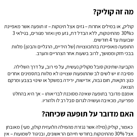
מה זה קוליק?
קוליק, או במילים אחרות – גזים אצל תינוקות – זו תופעה אשר מאפיינת
כ30% מהתינוקות, ללא הבדל דת, גזע מין ואזור מגורים, בגילאי 3
שבועות עד 4 חודשים.
התופעה מאופיינת בהתכווצויות (של הידיים, הרגליים והבטן) מלוות
בבכי חזק וממושך, לרוב בשעות אחר הצהריים והערב.
הקביעה שתינוק סובל מקוליק נעשית, על פי רוב, על דרך השלילה.
מסיבה זו יש לשים לב שהתופעות שצויינו לא מלוות בתסמינים אחרים
כגון: הקאות, חום גבוה, אדישות, ירידה במשקל או שינוי בצבע ומרקם
הצואה.
אומנם מדובר בתופעה שאינה מסוכנת לבריאותו – אך היא בהחלט
מפריעה, מכאיבה ועשויה לגרום סבל רב לו ולהוריו.
האם מדובר על תופעה שכיחה?
כאמור, קוליק (מילה אשר נגזרת מהמילה הלועזית קולון, מעי) מאובחן
אצל 30% מהתינוקות בחודשי חייהם הראשונים, ובניגוד לשמועות – אין