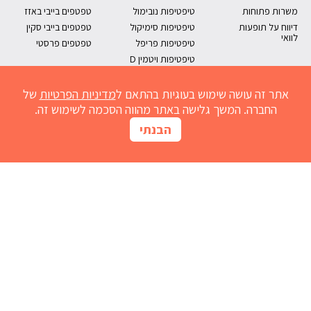
משרות פתוחות
טיפטיפות נובימול
טפטפים בייבי באזז
דיווח על תופעות
טיפטיפות סימיקול
טפטפים בייבי סקין
לוואי
טיפטיפות פריפל
טפטפים פרסטי
טיפטיפות ויטמין D
אתר זה עושה שימוש בעוגיות בהתאם ל
מדיניות הפרטיות
של
החברה. המשך גלישה באתר מהווה הסכמה לשימוש זה.
הבנתי
מחשבון נובימול
הרשמו למועדון
אדמדמת
חום אצל תינוקות
נזלת אצל תינוקות
התפתחות תינוקות
גזים אצל תינוקות
שיעול אצל תינוקות
גרד בעור
ברזל לתינוק
בקיעת שיניים
ריפלוקס תינוקות