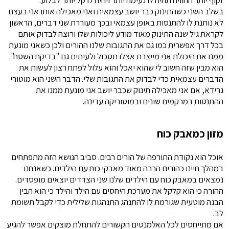
זקוף יותר החוויה תהיה לו נעימה יותר ויהיה לו קל יותר לבלוע.
בשלב השני כשהתינוק כבר יושב עצמאית ואני מאכילה אותו אני בעצם
לא נותנת לו להתנסות באופן עצמאי ובכך מעוררת שני דברים, הראשון
לקראת גיל שנה התינוק מאוד מודע ליכולות שלו ורוצה לבדוק אותם
בכל דרך אפשרית כמו גם את התגובות שלנו ההורים ולכן כשאני מונעת
ממנו את היכולת אני מייצרת אצלו תסכול ולעיתים גם "בדיקת השטח".
הוא מבין שזה חשוב לי שהוא יאכל והוא עלול לפתח רצון לעשות את
הדברים עצמאית כדי לבדוק את התגובות שלי. הדבר השני הוא מוטורי
גרידא, אם אני מאכילה תינוק שכבר יושב אני מונעת ממנו את
ההתנסות במרקמים שונים ובמוטוריקה עדינה.
מזון כמאבק כוח
אוכל הוא נקודת התורפה של הורים רבים. סביב הנושא הזה מתפתחים
במהלך חיינו כהורים הרבה מאוד מאבקי כוח עם הילדים. כשאנחנו
נמצאים במאבק כוח עם הילדים שלנו שני הצדדים יוצאים מופסדים.
ההורה כי הוא קלקל את מערכת היחסים עם הילד והילד כי הוא הבין
הבנה מוטעית שגורמת לו להתנהג התנהגות שלילית כדי לקבל תשומת
לב.
אם מתייחסים לכל האלמנטים הקשורים להתחלת מוצקים אפשר להגיע