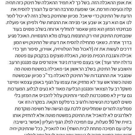
את אופן ההאכלה הזה. בשל כך לא תמיד ההאכלה של תינוק כזה תהיה
קלה ונעימה וזורמת. אני שומעת מהרבה הורים על הצורך להסיח את
הדעת של התינוק כדי שיאכל. מכיוון שהתינוק בשלב הזה לא יכול לומר
לנו אם הוא רעב או שבע אני מניחה את ההנחות שלי ולפיהן אני פועלת.
מבחינתי המזון הוא מזון שאמור להחליף ארוחה בשלב מסוים בעוד
שמבחינת התינוק זוהי רק התנסות בעולם מלא התנסויות. האוכל מגיע
בדרך אחרת. כשאני מתחילה להסיח את דעתו של התינוק ויש המון
דרכים לעשות את זה (לאכול מול הטלוויזיה, אווירון, סיפור תוך כדי
אכילה והגנבת הכפית פנימה, האכלת מוצקים בבקבוק עם פטמה
גדולה יותר ועוד) אני בעצם מייצרת ניגוד אינטרסים עם מנגנון הרעב
והשובע של התינוק. בשלב הראשון אני מאכילה במשטח מוטה מה
שמגביר את ההתנגדות של התינוק להאכלה בד"כ מכיוון שבמשטח
מוטה כשהראש עוד לא מחזיק את עצמו על הגוף באופן עצמאי ומייצר
משקל רב על הצוואר ומנגנון הבליעה מאוד לא נעים לבלוע. המערכות
גם עדיין לא מסונכרנות לגמרי והתינוק עלול להכניס את המזון בלי
משים למערכת הנשימה ולהגיב ברפלקס הקאה. במקרה הזו אני
ממליצה להורים שמחליטים ללכת עם הגישה של חשיפה מוקדמת
לאלרגנים לא להאכיל את התינוק במשטח מוטה אלא להחזיק אותו
בזוית של 90 מעלות, עם תמיכה לפלג הגוף העליון (אפשר בישיבה
עלינו עם תמיכה מתחת לבית השחי) ואז להאכיל, ככל שהתינוק יהיה