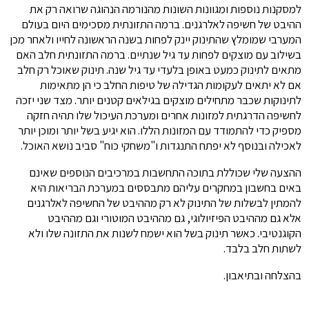
למסקנות נוספות ומגוונות השונות מהנורמה הנהוגה שרואה רק את
ההיבט של חשיפה לאלרגנים. ברמה התזונתית מסכימים היום בעולם
המערבי שמומלץ שהתינוק יינק לפחות בשנה הראשונה לחייו ולאחר מכן
בשילוב עם מוצקים לפחות עד גיל שנתיים. ברמה התזונתית חלב האם
מתאים לתינוק כמעט באופן בלעדי עד גיל שנה. תינוק שאוכל רק חלב
אם לא יתאים לעקומות הגדילה של טיפות החלב כי הן מתאימות
לתינוקות שכבר מתחילים מוצקים בגילאים קטנים יותר. מצד שני יזכה
לחשיפה הדרגתית למזונות אחרים ומערכת העיכול שלו תהיה חזקה
מספיק כדי להתמודד עם המזונות הללו. הוא יגיע בשל יותר ומוכן יותר
לאכילה ובנוסף לא יפתח התנגדות ו"משחקי כוח" סביב נושא האוכל.
ההצעה שלי שכוללת בתוכה התחשבות במרכיבים הנוספים שאינם
באים בחשבון במחקרים עליהם מתבססים במערכת הבריאות היא
להמתין לבשלות של התינוק לא רק מההיבט של החשיפה לאלרגנים
אלא גם מההיבט הפיזיולוגי, גם מההיבט המוטורי וגם מההיבט
הקוגנטיבי. כאשר תינוק בשל הוא ישמח לשנות את התזונה שלו ולא
לשתות חלב בלבד.
בהצלחה ובתיאבון.