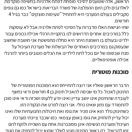
הראשון, אלה שטוענים לסיכוי מופחת לפתח אלרגיות בחשיפה מוקדמת
לאלרגנים ולכן היום ההמלצה של משרד הבריאות בישראל כמו גם גופים
מקבילים בעולם המערבי היא להתחיל "טעימות מוצקים" כבר בגיל 4
חודשים.
שתי הגישות האלו מדברות על הסיכוי לפתח אלרגיה אבל לא עוסקות
כלל במרכיבים אחרים הדרושים לנו בהקניית הרגלי אכילה נכונים עבור
ילדינו ובעולם בו השמנת היתר היא מחלה מתפשטת אני חושבת שחשוב
שנעסוק גם במרכיבים האחרים של הבשלות של מערכת העיכול על
מנת שבסופו של יום נוכל לתת לילדינו את הכלים הטובים ביותר להרגלי
אכילה אופטימאליים.
מוכנות מוטורית
הדבר הראשון שאליו אני רוצה להתייחס הוא המוכנות המוטורית של
התינוק לאכול. כל מי שניסה להאכיל תינוק בן 4 חודשים ודאי נחשף
לעובדה שהתינוק אינו יושב עדיין ואינו יודע ללעוס ושכזה ודאי אינו מוכן
להתמודד עם מזון שאינו נוזלי. אני רוצה לפרט את הנקודה הזו.
כשתינוק נולד הוא אינו מכיר את גופו ואת היכולות התנועתיות שלו ואינו
יכול עדיין להחזיק את גופו באופן עצמאי. כמו שכבר ציינתי מערכת
העיכול ומערכת הנשימה אינן מסונכרנות אחת עם השנייה ולוקח להם
זמן להבשיל, רק כאשר התינוק מגיע לשלב שהוא יכול להחזיק את הגוף